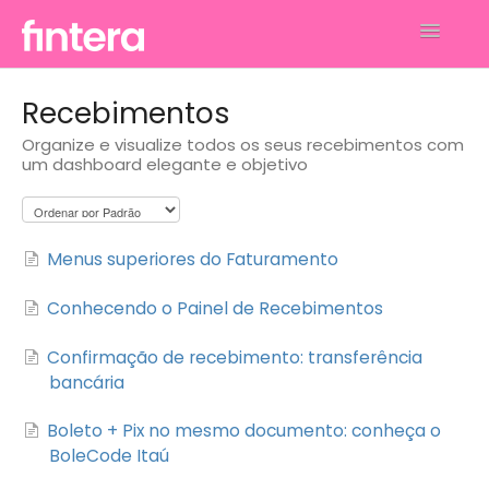
Toggle
Navigatio
Análises
Recebimentos
Organize e visualize todos os seus recebimentos com
Financeiro
um dashboard elegante e objetivo
Faturamento
Gerenciar Perfil e Conta
Menus superiores do Faturamento
Contato
Conhecendo o Painel de Recebimentos
Confirmação de recebimento: transferência
bancária
Boleto + Pix no mesmo documento: conheça o
BoleCode Itaú