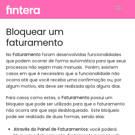
Toggle
Navigatio
Análises
Bloquear um
faturamento
Financeiro
Faturamento
No
Faturamento
foram desenvolvidas funcionalidades
que podem ocorrer de forma automática para que seus
processos não sejam mais manuais. Porém, existem
Gerenciar Perfil e Conta
casos em que é necessário que a funcionalidade não
ocorra até que você receba uma confirmação ou, por
Contato
algum motivo, ela deve ser realizada após alguns dias.
Para casos como estes, o
Faturamento
possui um
bloqueio que pode ser utilizado para que o faturamento
não ocorra até que seja desbloqueado. Este bloqueio
pode ser realizado de duas formas, sendo elas:
Através do Painel de Faturamentos
: você poderá