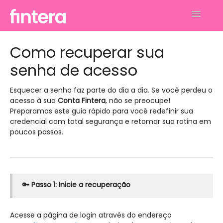
Toggle
Navigatio
Análises
Como recuperar sua
senha de acesso
Financeiro
Faturamento
Esquecer a senha faz parte do dia a dia. Se você perdeu o
acesso à sua
Conta Fintera
, não se preocupe!
Preparamos este guia rápido para você redefinir sua
Gerenciar Perfil e Conta
credencial com total segurança e retomar sua rotina em
poucos passos.
Contato
🔑 Passo 1: Inicie a recuperação
Acesse a página de login através do endereço