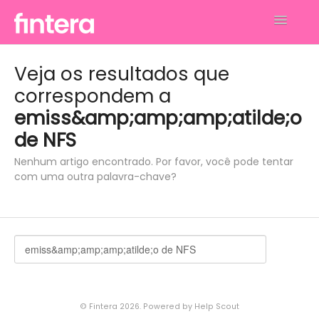
Toggle
Navigatio
Análises
Veja os resultados que
correspondem a
Financeiro
emiss&amp;amp;amp;atilde;o
Faturamento
de NFS
Nenhum artigo encontrado. Por favor, você pode tentar
Gerenciar Perfil e Conta
com uma outra palavra-chave?
Contato
©
Fintera
2026.
Powered by
Help Scout