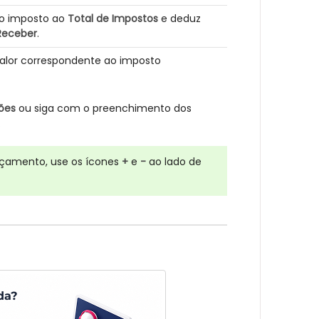
do imposto ao
Total de Impostos
e deduz
Receber
.
valor correspondente ao imposto
ções
ou siga com o preenchimento dos
.
çamento, use os ícones
+
e
-
ao lado de